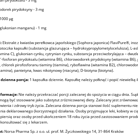
oran pirydoksalu - 3 mg
odorek pirydoksyny - 3 mg
 1000 µg
glukonian manganu) - 1 mg
:
Ekstrakt z kwiatów perełkowca japońskiego (Sophora japonica) FlaviPure®, inoz
, otoczka kapsułki (substancja glazurująca – hydroksypropylometyloceluloza), L-as
amina C), glukonian cynku, cytrynian cynku, substancja przeciwzbrylająca – dwut
'-fosforan pirydoksalu (witamina B6), chlorowodorek pirydoksyny (witamina B6),
chlorek pirofosforanu tiaminy (tiamina), ryboflawina (witamina B2), chlorowodo
tiamina), pantetyna, kwas nikotynowy (niacyna), D-biotyna (biotyna).
 dzienna porcja:
1 kapsułka dziennie. Kapsułkę należy połknąć i popić niewielką i
formacje:
Nie należy przekraczać porcji zalecanej do spożycia w ciągu dnia. Su
 mogą być stosowane jako substytut zróżnicowanej diety. Zalecany jest zrównowa
wienia i zdrowy tryb życia. Zalecana dzienna porcja stanowi ilość suplementu n
nia deklarowanego (korzystnego) działania. Osoby przyjmujące leki, kobiety w cią
piersią oraz osoby przed ukończeniem 18 roku życia przed zastosowaniem prod
konsultować się z lekarzem.
nt:
Norsa Pharma Sp. z o.o. ul. prof. M. Życzkowskiego 14, 31-864 Kraków