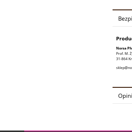
Bezp
Produ
Norsa Ph
Prof. M. 
31-864 Kr
sklep@no
Opini