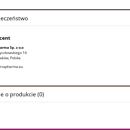
ieczeństwo
cent
arma Sp. z o.o
Życzkowskiego 14
aków, Polska
rsapharma.eu
e o produkcie (0)