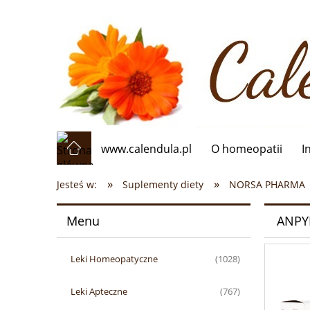
www.calendula.pl
O homeopatii
I
»
»
Jesteś w:
Suplementy diety
NORSA PHARMA
Menu
ANPY
Leki Homeopatyczne
(1028)
Leki Apteczne
(767)