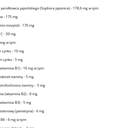
z perełkowca japońskiego (Sophora japonica) - 178,6 mg w tym:
na - 175 mg
(mio-inozytol) - 170 mg
 C - 50 mg
 mg w tym:
an cynku - 10 mg
an cynku - 5 mg
witamina B1) - 10 mg w tym:
odorek tiaminy - 5 mg
 pirofosforanu tiaminy - 5 mg
na (witamina B2) - 8 mg
witamina B3) - 5 mg
otenowy (pantetyna) - 6 mg
B6 - 6 mg w tym: