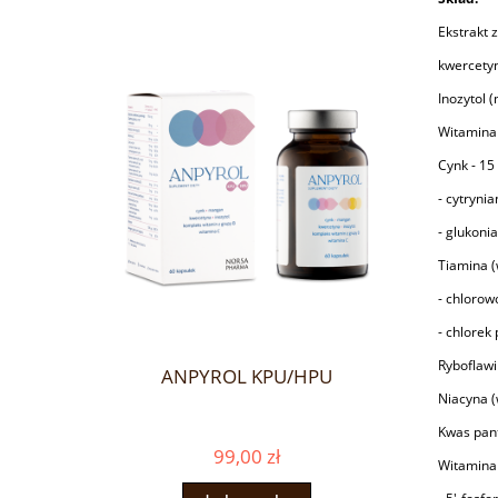
Ekstrakt 
kwercety
Inozytol 
Witamina
Cynk - 15
- cytryni
- glukoni
Tiamina (
- chlorow
- chlorek
Ryboflawi
ANPYROL KPU/HPU
Niacyna (
Kwas pant
99,00 zł
Witamina 