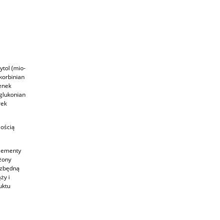
ytol (mio-
korbinian
lenek
 glukonian
rek
lością
plementy
żony
iezbędną
ży i
uktu