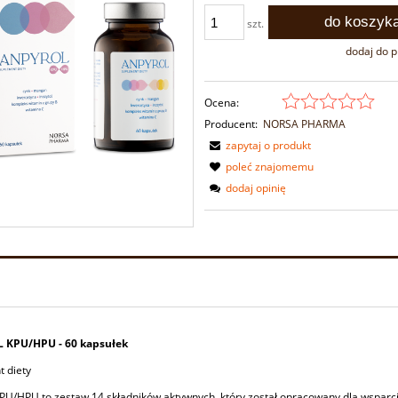
do koszyk
szt.
dodaj do 
Ocena:
Producent:
NORSA PHARMA
zapytaj o produkt
poleć znajomemu
dodaj opinię
 KPU/HPU - 60 kapsułek
 diety
PU/HPU to zestaw 14 składników aktywnych, który został opracowany dla wsparc