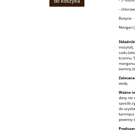
- 5'-fosf
do koszyka
- chlorow
Biotyna -
Mangan (
Składniki
inozytol)
sodu (wit
krzemu, 5
manganu, 
tiaminy (
Zalecana
wody.
Ważne in
diety nie
sposób ży
do uzyska
karmiące 
powinny s
Produce