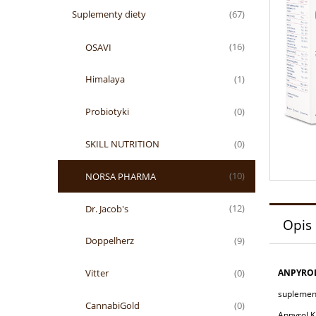
Suplementy diety
(67)
OSAVI
(16)
Himalaya
(1)
Probiotyki
(0)
SKILL NUTRITION
(0)
NORSA PHARMA
(10)
Dr. Jacob's
(12)
Opis
Doppelherz
(9)
Vitter
ANPYROL
(0)
suplement
CannabiGold
(0)
Anpyrol K