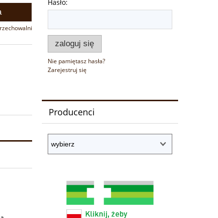
Hasło:
a
przechowalni
zaloguj się
Nie pamiętasz hasła?
Zarejestruj się
Producenci
ia