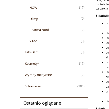
metaboliz
NOW
(17)
wsparcia 
Składniki
Olimp
(0)
pr
B6
Pharma Nord
(2)
ut
ut
Virde
(0)
ut
ut
Leki OTC
(0)
ut
ak
pr
Kosmetyki
(12)
ne
ut
Wyroby medyczne
(2)
or
ut
Schorzenia
(304)
pa
pr
B6
ut
Ostatnio oglądane
Skład: