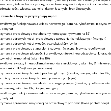
mu hemu, żelaza, homocysteiny, prawidłowej regulacji aktywności hormonalnej 
zdrowia kości, włosów, paznokci, tkanek łącznych i błon śluzowych.
 zawarte z Anpyrol przyczyniają się do:
awidłowego funkcjonowania układu nerwowego (tiamina, ryboflawina, niacyna, w
, biotyna)
rzymania prawidłowego metabolizmy homocysteiny (witamina B6)
rzymania zdrowych kości i prawidłowego tworzenia tkanek łącznych (mangan)
rzymania zdrowych kości, włosów, paznokci, skóry (cynk)
rzymania prawidłowego stanu błon śluzowych (niacyna, biotyna, ryboflawina)
rzymania prawidłowej płodności i prawidłowych funkcji rozrodczych (cynk) oraz do
tywności hormonalnej (witamina B6)
awidłowej syntezy i metabolizmu hormonów steroidowych, witaminy D i niektóry
uroprzekaźników (kwas pantotenowy)
rzymania prawidłowych funkcji psychologicznych (tiamina, niacyna, witamina B6, 
az utrzymania prawidłowych funkcji poznawczych (cynk)
rzymania prawidłowego metabolizmu energetycznego (tiamina, ryboflawina, nia
ntotenowy, witamina B6, biotyna, mangan)
awidłowego funkcjonowania układu nerwowego (tiamina, ryboflawina, niacyna, w
, biotyna)
rzymania sprawności umysłowej na prawidłowym poziomie (kwas pantotenowy)