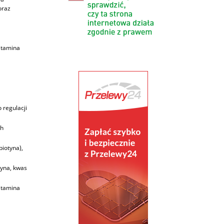
oraz
itamina
 regulacji
ch
biotyna),
cyna, kwas
itamina