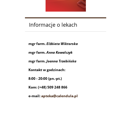
Informacje o lekach
mgr farm.
Elżbieta Wiktorska
mgr farm.
Anna Kowalczyk
mgr farm.
Joanna Trzebińska
Kontakt w godzinach:
8:00 - 20:00 (pn.-pt.)
Kom: (+48) 509 248 866
e-mail:
apteka@calendula.pl