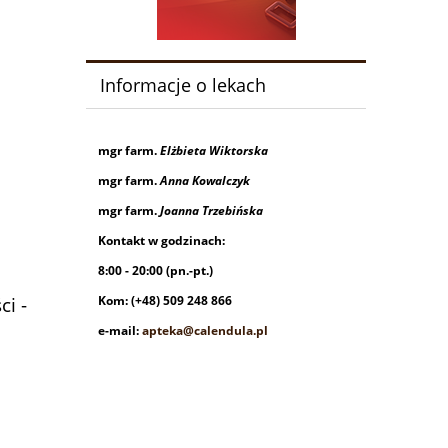
Informacje o lekach
mgr farm.
Elżbieta Wiktorska
mgr farm.
Anna Kowalczyk
mgr farm.
Joanna Trzebińska
Kontakt w godzinach:
8:00 - 20:00 (pn.-pt.)
ci -
Kom: (+48) 509 248 866
e-mail:
apteka@calendula.pl