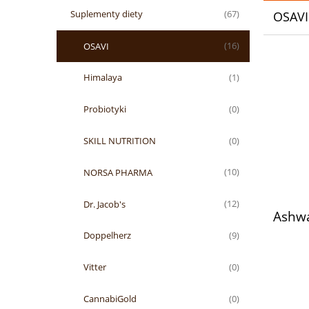
Suplementy diety
(67)
OSAVI
OSAVI
(16)
Himalaya
(1)
Probiotyki
(0)
SKILL NUTRITION
(0)
NORSA PHARMA
(10)
Dr. Jacob's
(12)
Ashw
Doppelherz
(9)
Vitter
(0)
CannabiGold
(0)