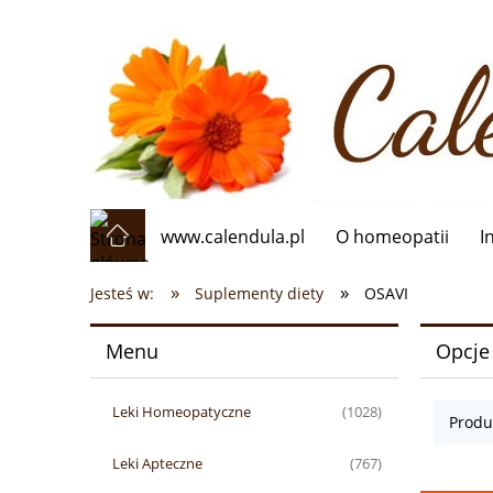
www.calendula.pl
O homeopatii
I
»
»
Jesteś w:
Suplementy diety
OSAVI
Menu
Opcje
Leki Homeopatyczne
(1028)
Produ
Leki Apteczne
(767)