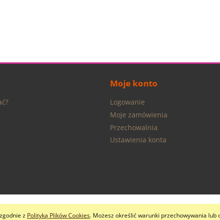
Moje konto
ać?
Logowanie
Moje zamówienia
Przechowalnia
Ustawienia konta
i zgodnie z
Polityką Plików Cookies
. Możesz określić warunki przechowywania lub 
Sklep internetowy Shoper.pl