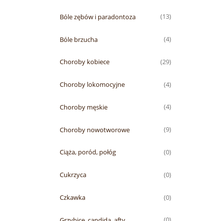
Bóle zębów i paradontoza
(13)
Bóle brzucha
(4)
Choroby kobiece
(29)
Choroby lokomocyjne
(4)
Choroby męskie
(4)
Choroby nowotworowe
(9)
Ciąża, poród, połóg
(0)
Cukrzyca
(0)
Czkawka
(0)
Grzybice, candida, afty
(0)