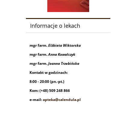
Informacje o lekach
mgr farm.
Elżbieta Wiktorska
mgr farm.
Anna Kowalczyk
mgr farm.
Joanna Trzebińska
Kontakt w godzinach:
8:00 - 20:00 (pn.-pt.)
Kom: (+48) 509 248 866
e-mail:
apteka@calendula.pl