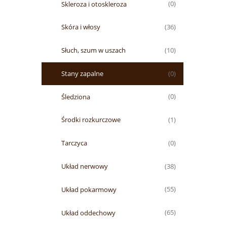
Skleroza i otoskleroza
(0)
Skóra i włosy
(36)
Słuch, szum w uszach
(10)
Stany zapalne
(0)
Śledziona
(0)
Środki rozkurczowe
(1)
Tarczyca
(0)
Układ nerwowy
(38)
Układ pokarmowy
(55)
Układ oddechowy
(65)