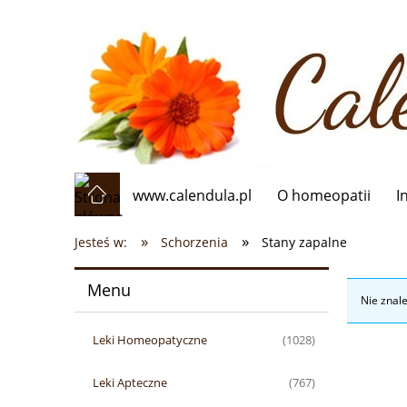
www.calendula.pl
O homeopatii
I
»
»
Jesteś w:
Schorzenia
Stany zapalne
Menu
Nie znal
Leki Homeopatyczne
(1028)
Leki Apteczne
(767)