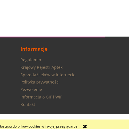
Informacje
Regulamin
Krajowy Rejestr Aptek
Sprzedaż leków w internecie
Polityka prywatności
Zezwolenie
Informacja o GIF i WIF
Kontakt
dostępu do plików cookies w Twojej przeglądarce.