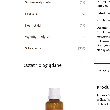
ile mają 
Suplementy diety
(67)
jamie ust
Skład:
Pa
Leki OTC
(0)
Krople na
Kosmetyki
(12)
Uwaga!
Krople na
Wyroby medyczne
konserwan
(2)
aplikowan
Dobrym sp
Schorzenia
(304)
ciepłą wo
Ostatnio oglądane
Bezp
Produ
Apteka "
Wólczańs
90-607 Łó