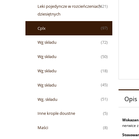
Leki pojedyncze w rozcieńczeniach
(421)
dziesiętnych
Cplx
(97)
Wg składu
(72)
Wg składu
(50)
Wg składu
(18)
Wg składu
(45)
Opis
Wg. składu
(51)
Inne krople doustne
(5)
Wskazan
nerwice z
Maści
(8)
Stosowan