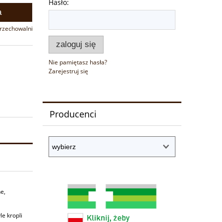
Hasło:
a
przechowalni
zaloguj się
Nie pamiętasz hasła?
Zarejestruj się
Producenci
e,
le kropli