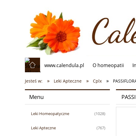
www.calendula.pl
O homeopatii
I
»
»
»
Jesteś w:
Leki Apteczne
Cplx
PASSIFLORA
Menu
PASSI
Leki Homeopatyczne
(1028)
Leki Apteczne
(767)