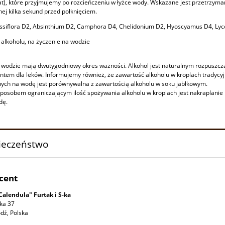
lat), które przyjmujemy po rozcieńczeniu w łyżce wody. Wskazane jest przetrzyma
nej kilka sekund przed połknięciem.
ssiflora D2, Absinthium D2, Camphora D4, Chelidonium D2, Hyoscyamus D4, Lyc
 alkoholu, na życzenie na wodzie
 wodzie mają dwutygodniowy okres ważności. Alkohol jest naturalnym rozpuszcza
tem dla leków. Informujemy również, że zawartość alkoholu w kroplach tradycyj
ych na wodę jest porównywalna z zawartością alkoholu w soku jabłkowym.
osobem ograniczającym ilość spożywania alkoholu w kroplach jest nakraplanie 
dę.
ieczeństwo
cent
Calendula" Furtak i S-ka
ka 37
dź, Polska