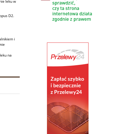
nie leku w
opus D2.
lnikiem i
nie
leku na