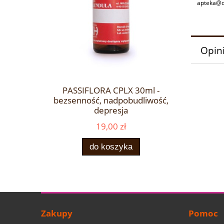
apteka@c
Opini
PASSIFLORA CPLX 30ml -
bezsenność, nadpobudliwość,
depresja
19,00 zł
do koszyka
Zakupy
Pomoc